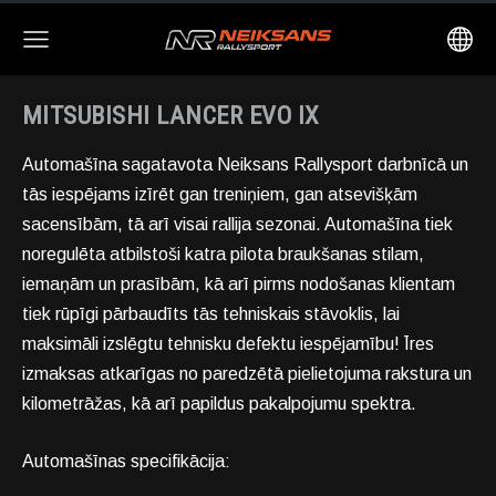
MITSUBISHI LANCER EVO IX
Automašīna sagatavota Neiksans Rallysport darbnīcā un
tās iespējams izīrēt gan treniņiem, gan atsevišķām
sacensībām, tā arī visai rallija sezonai. Automašīna tiek
noregulēta atbilstoši katra pilota braukšanas stilam,
iemaņām un prasībām, kā arī pirms nodošanas klientam
tiek rūpīgi pārbaudīts tās tehniskais stāvoklis, lai
maksimāli izslēgtu tehnisku defektu iespējamību! Īres
izmaksas atkarīgas no paredzētā pielietojuma rakstura un
kilometrāžas, kā arī papildus pakalpojumu spektra.
Automašīnas specifikācija: