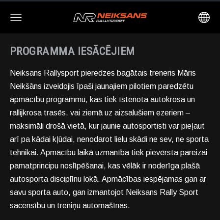
PROGRAMMA IESĀCĒJIEM
Neiksans Rallysport pieredzes bagātais treneris Māris
Neikšāns izveidojis īpaši jaunajiem pilotiem paredzētu
apmācību programmu, kas tiek īstenota autokrosa un
rallijkrosa trasēs, vai ziemā uz aizsalušiem ezeriem –
maksimāli drošā vietā, kur jaunie autosportisti var pieļaut
arī pa kādai kļūdai, nenodarot lielu skādi ne sev, ne sporta
tehnikai. Apmācību laikā uzmanība tiek pievērsta pareizai
pamatprincipu noslīpēšanai, kas vēlāk ir noderīga plašā
autosporta disciplīnu lokā. Apmācības iespējamas gan ar
savu sporta auto, gan izmantojot Neiksans Rally Sport
sacensību un treniņu automašīnas.